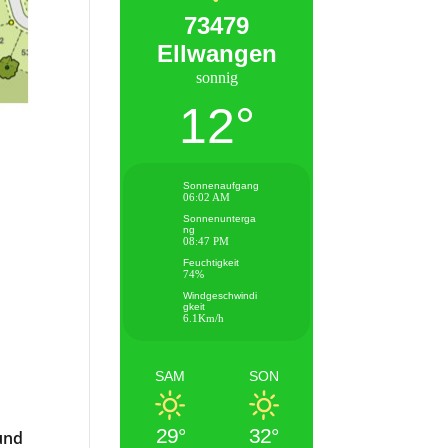
73479
Ellwangen
sonnig
12°
Sonnenaufgang
06:02 AM
Sonnenunterga
ng
08:47 PM
Feuchtigkeit
74%
Windgeschwindi
gkeit
6.1Km/h
SAM
SON
29°
32°
und