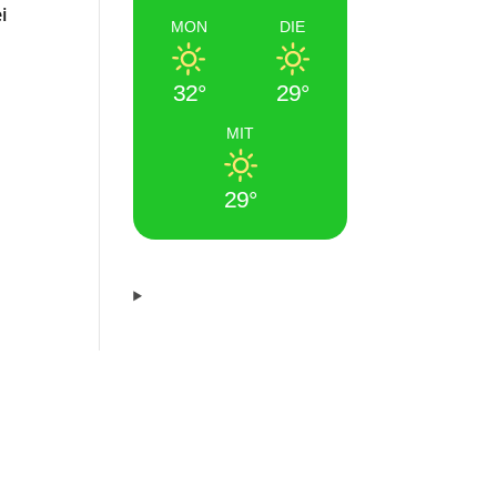
i
MON
DIE
32°
29°
MIT
29°